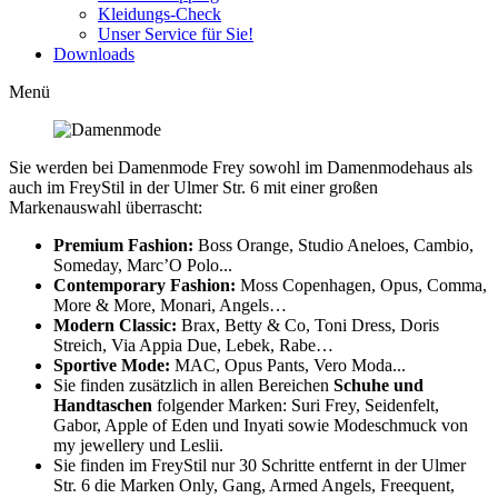
Kleidungs-Check
Unser Service für Sie!
Downloads
Menü
Sie werden bei Damenmode Frey sowohl im Damenmodehaus als
auch im FreyStil in der Ulmer Str. 6 mit einer großen
Markenauswahl überrascht:
Premium Fashion:
Boss Orange, Studio Aneloes, Cambio,
Someday, Marc’O Polo...
Contemporary Fashion:
Moss Copenhagen, Opus, Comma,
More & More, Monari, Angels…
Modern Classic:
Brax, Betty & Co, Toni Dress, Doris
Streich, Via Appia Due, Lebek, Rabe…
Sportive Mode:
MAC, Opus Pants, Vero Moda...
Sie finden zusätzlich in allen Bereichen
Schuhe und
Handtaschen
folgender Marken: Suri Frey, Seidenfelt,
Gabor, Apple of Eden und Inyati sowie Modeschmuck von
my jewellery und Leslii.
Sie finden im FreyStil nur 30 Schritte entfernt in der Ulmer
Str. 6 die Marken Only, Gang, Armed Angels, Freequent,